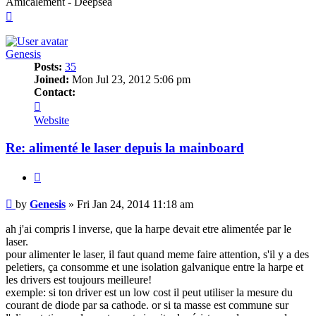
Amicalement - Deepsea
Top
Genesis
Posts:
35
Joined:
Mon Jul 23, 2012 5:06 pm
Contact:
Contact
Genesis
Website
Re: alimenté le laser depuis la mainboard
Quote
Post
by
Genesis
»
Fri Jan 24, 2014 11:18 am
ah j'ai compris l inverse, que la harpe devait etre alimentée par le
laser.
pour alimenter le laser, il faut quand meme faire attention, s'il y a des
peletiers, ça consomme et une isolation galvanique entre la harpe et
les drivers est toujours meilleure!
exemple: si ton driver est un low cost il peut utiliser la mesure du
courant de diode par sa cathode. or si ta masse est commune sur