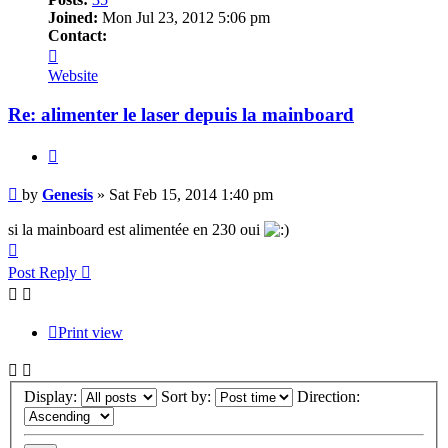
Joined:
Mon Jul 23, 2012 5:06 pm
Contact:
Contact
Genesis
Website
Re: alimenter le laser depuis la mainboard
Quote
Post
by
Genesis
»
Sat Feb 15, 2014 1:40 pm
si la mainboard est alimentée en 230 oui
Top
Post Reply
Print view
Display:
Sort by:
Direction: