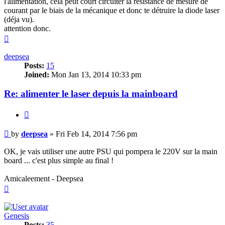
l'alimentation, cela peut court circuiter la résistance de mesure de
courant par le biais de la mécanique et donc te détruire la diode laser
(déja vu).
attention donc.
Top
deepsea
Posts:
15
Joined:
Mon Jan 13, 2014 10:33 pm
Re: alimenter le laser depuis la mainboard
Quote
Post
by
deepsea
»
Fri Feb 14, 2014 7:56 pm
OK, je vais utiliser une autre PSU qui pompera le 220V sur la main
board ... c'est plus simple au final !
Amicaleement - Deepsea
Top
Genesis
Posts:
35