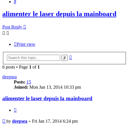
Search
alimenter le laser depuis la mainboard
Post Reply
Print view
Advanced
Search
search
6 posts • Page
1
of
1
deepsea
Posts:
15
Joined:
Mon Jan 13, 2014 10:33 pm
alimenter le laser depuis la mainboard
Quote
Post
by
deepsea
»
Fri Jan 17, 2014 6:24 pm