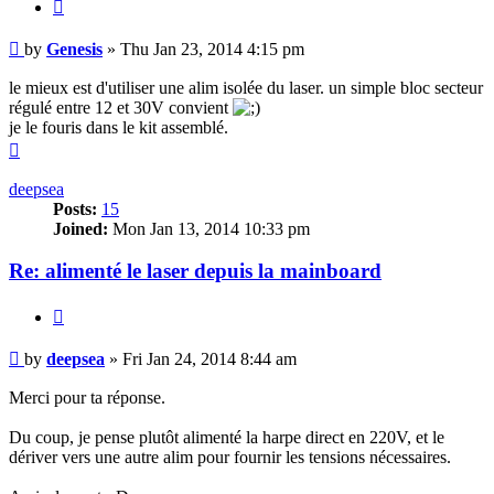
Quote
Post
by
Genesis
»
Thu Jan 23, 2014 4:15 pm
le mieux est d'utiliser une alim isolée du laser. un simple bloc secteur
régulé entre 12 et 30V convient
je le fouris dans le kit assemblé.
Top
deepsea
Posts:
15
Joined:
Mon Jan 13, 2014 10:33 pm
Re: alimenté le laser depuis la mainboard
Quote
Post
by
deepsea
»
Fri Jan 24, 2014 8:44 am
Merci pour ta réponse.
Du coup, je pense plutôt alimenté la harpe direct en 220V, et le
dériver vers une autre alim pour fournir les tensions nécessaires.